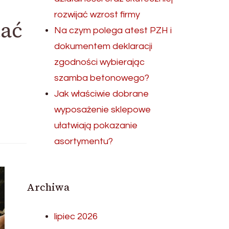
rozwijać wzrost firmy
tać
Na czym polega atest PZH i
dokumentem deklaracji
zgodności wybierając
szamba betonowego?
Jak właściwie dobrane
wyposażenie sklepowe
ułatwiają pokazanie
asortymentu?
Archiwa
lipiec 2026