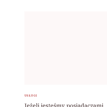
USŁUGI
Jeżeli jesteśmy posiadaczami