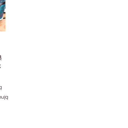
ą
z
ą
mują