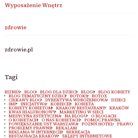
Wyposażenie Wnętrz
zdrowie
zdrowie.pl
Tagi
BIZNES
BLOG
BLOG DLA DZIECI
BLOGI
BLOG KOBIETY
BLOG TEMATYCZNY DZIECI
BOTOKS
BOTOX
CIEKAWY BLOG
DYREKTYWA WDROŻENIOWA
DZIECI
IMP
INICJATYWA
KOBIECIE
KOBIETA
KOBIETY KOBIETOM
KRAKOW RESTAURANT
KRAKÓW
KWAS HIALURONOWY
MARKETING W SIECI
MEDYCYNA ESTETYCZNA
NA BLOGU
O BLOGACH
O KOBIETACH
O NAS KOBIETACH
POMOC PRAWNA
POWIĘKSZANIE UST WARSZAWA
POZNŃ HOTEL
PRAWO
PROBLEMY PRAWNE
REKALAM
REKLAMA W INTERNECIE
REKREACJA
RESTAURACJA KRAKÓW
SKLEPY INTERNETOWE