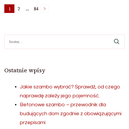
Stronicowanie
1
2
…
84
Strona
Strona
Strona
wpisów
Szukaj:
Ostatnie wpisy
Jakie szambo wybrać? Sprawdź, od czego
naprawdę zależy jego pojemność.
Betonowe szambo – przewodnik dla
budujących dom zgodnie z obowiązującymi
przepisami