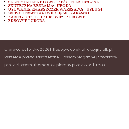
SKLEPY INTERNETOWE CZEŚCI ELEKTRYCZNE
SKUTECZNA REKLAMA
URODA
USUWANIE ZMARSZCZEK WARSZAWA
USŁUGI
WPISY TEMATYKA DZIECIĘCA
ZABAWKI
ZABIEGI URODA I ZDROWIE
ZDROWIE
ZDROWIE I URODA
© prawa autorskie2026
https://precelek.atrakcyjny.elk.pl
.
Wszelkie prawa zastrzeżone.
Blossom Magazine | Stworzony
przez
Blossom Themes
.
Wspierany przez
WordPress
.