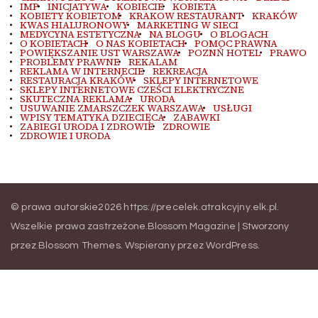
IMP
INICJATYWA
KOBIECIE
KOBIETA
KOBIETY KOBIETOM
KRAKOW RESTAURANT
KRAKÓW
KWAS HIALURONOWY
MARKETING W SIECI
MEDYCYNA ESTETYCZNA
NA BLOGU
O BLOGACH
O KOBIETACH
O NAS KOBIETACH
POMOC PRAWNA
POWIĘKSZANIE UST WARSZAWA
POZNŃ HOTEL
PRAWO
PROBLEMY PRAWNE
REKALAM
REKLAMA W INTERNECIE
REKREACJA
RESTAURACJA KRAKÓW
SKLEPY INTERNETOWE
SKLEPY INTERNETOWE CZEŚCI ELEKTRYCZNE
SKUTECZNA REKLAMA
URODA
USUWANIE ZMARSZCZEK WARSZAWA
USŁUGI
WPISY TEMATYKA DZIECIĘCA
ZABAWKI
ZABIEGI URODA I ZDROWIE
ZDROWIE
ZDROWIE I URODA
© prawa autorskie2026
https://precelek.atrakcyjny.elk.pl
.
Wszelkie prawa zastrzeżone.
Blossom Magazine | Stworzony
przez
Blossom Themes
.
Wspierany przez
WordPress
.