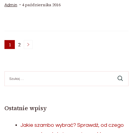
4 października 2016
Admin
Stronicowanie
1
2
Strona
Strona
wpisów
Szukaj:
Ostatnie wpisy
Jakie szambo wybrać? Sprawdź, od czego