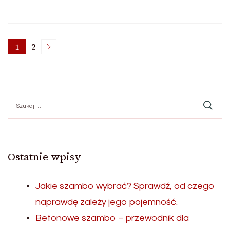
Stronicowanie
1
2
Strona
Strona
wpisów
Szukaj:
Ostatnie wpisy
Jakie szambo wybrać? Sprawdź, od czego
naprawdę zależy jego pojemność.
Betonowe szambo – przewodnik dla