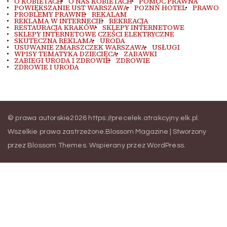
O KOBIETACH
O NAS KOBIETACH
POMOC PRAWNA
POWIĘKSZANIE UST WARSZAWA
POZNŃ HOTEL
PRAWO
PROBLEMY PRAWNE
REKALAM
REKLAMA W INTERNECIE
REKREACJA
RESTAURACJA KRAKÓW
SKLEPY INTERNETOWE
SKLEPY INTERNETOWE CZEŚCI ELEKTRYCZNE
SKUTECZNA REKLAMA
URODA
USUWANIE ZMARSZCZEK WARSZAWA
USŁUGI
WPISY TEMATYKA DZIECIĘCA
ZABAWKI
ZABIEGI URODA I ZDROWIE
ZDROWIE
ZDROWIE I URODA
© prawa autorskie2026
https://precelek.atrakcyjny.elk.pl
.
Wszelkie prawa zastrzeżone.
Blossom Magazine | Stworzony
przez
Blossom Themes
.
Wspierany przez
WordPress
.