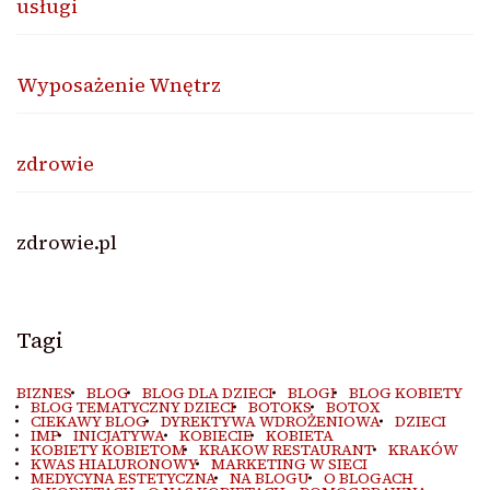
usługi
Wyposażenie Wnętrz
zdrowie
zdrowie.pl
Tagi
BIZNES
BLOG
BLOG DLA DZIECI
BLOGI
BLOG KOBIETY
BLOG TEMATYCZNY DZIECI
BOTOKS
BOTOX
CIEKAWY BLOG
DYREKTYWA WDROŻENIOWA
DZIECI
IMP
INICJATYWA
KOBIECIE
KOBIETA
KOBIETY KOBIETOM
KRAKOW RESTAURANT
KRAKÓW
KWAS HIALURONOWY
MARKETING W SIECI
MEDYCYNA ESTETYCZNA
NA BLOGU
O BLOGACH