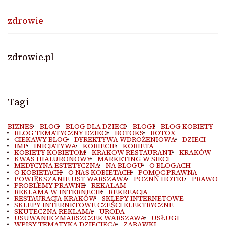
zdrowie
zdrowie.pl
Tagi
BIZNES
BLOG
BLOG DLA DZIECI
BLOGI
BLOG KOBIETY
BLOG TEMATYCZNY DZIECI
BOTOKS
BOTOX
CIEKAWY BLOG
DYREKTYWA WDROŻENIOWA
DZIECI
IMP
INICJATYWA
KOBIECIE
KOBIETA
KOBIETY KOBIETOM
KRAKOW RESTAURANT
KRAKÓW
KWAS HIALURONOWY
MARKETING W SIECI
MEDYCYNA ESTETYCZNA
NA BLOGU
O BLOGACH
O KOBIETACH
O NAS KOBIETACH
POMOC PRAWNA
POWIĘKSZANIE UST WARSZAWA
POZNŃ HOTEL
PRAWO
PROBLEMY PRAWNE
REKALAM
REKLAMA W INTERNECIE
REKREACJA
RESTAURACJA KRAKÓW
SKLEPY INTERNETOWE
SKLEPY INTERNETOWE CZEŚCI ELEKTRYCZNE
SKUTECZNA REKLAMA
URODA
USUWANIE ZMARSZCZEK WARSZAWA
USŁUGI
WPISY TEMATYKA DZIECIĘCA
ZABAWKI