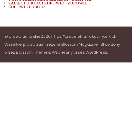
ZABIEGI URODA I ZDROWIE
ZDROWIE
ZDROWIE I URODA
© prawa autorskie2026
https://precelek.atrakcyjny.elk.pl
.
Wszelkie prawa zastrzeżone.
Blossom Magazine | Stworzony
przez
Blossom Themes
.
Wspierany przez
WordPress
.