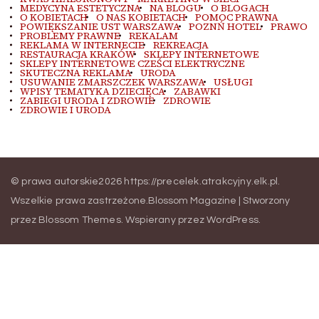
MEDYCYNA ESTETYCZNA
NA BLOGU
O BLOGACH
O KOBIETACH
O NAS KOBIETACH
POMOC PRAWNA
POWIĘKSZANIE UST WARSZAWA
POZNŃ HOTEL
PRAWO
PROBLEMY PRAWNE
REKALAM
REKLAMA W INTERNECIE
REKREACJA
RESTAURACJA KRAKÓW
SKLEPY INTERNETOWE
SKLEPY INTERNETOWE CZEŚCI ELEKTRYCZNE
SKUTECZNA REKLAMA
URODA
USUWANIE ZMARSZCZEK WARSZAWA
USŁUGI
WPISY TEMATYKA DZIECIĘCA
ZABAWKI
ZABIEGI URODA I ZDROWIE
ZDROWIE
ZDROWIE I URODA
© prawa autorskie2026
https://precelek.atrakcyjny.elk.pl
.
Wszelkie prawa zastrzeżone.
Blossom Magazine | Stworzony
przez
Blossom Themes
.
Wspierany przez
WordPress
.