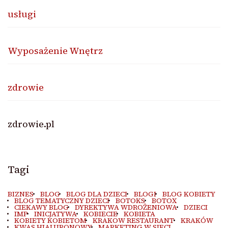
usługi
Wyposażenie Wnętrz
zdrowie
zdrowie.pl
Tagi
BIZNES
BLOG
BLOG DLA DZIECI
BLOGI
BLOG KOBIETY
BLOG TEMATYCZNY DZIECI
BOTOKS
BOTOX
CIEKAWY BLOG
DYREKTYWA WDROŻENIOWA
DZIECI
IMP
INICJATYWA
KOBIECIE
KOBIETA
KOBIETY KOBIETOM
KRAKOW RESTAURANT
KRAKÓW
KWAS HIALURONOWY
MARKETING W SIECI