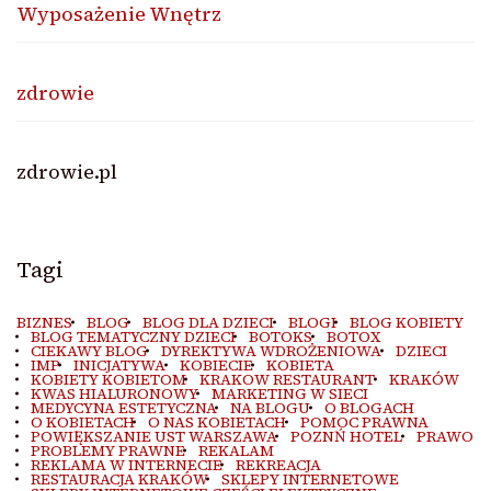
Wyposażenie Wnętrz
zdrowie
zdrowie.pl
Tagi
BIZNES
BLOG
BLOG DLA DZIECI
BLOGI
BLOG KOBIETY
BLOG TEMATYCZNY DZIECI
BOTOKS
BOTOX
CIEKAWY BLOG
DYREKTYWA WDROŻENIOWA
DZIECI
IMP
INICJATYWA
KOBIECIE
KOBIETA
KOBIETY KOBIETOM
KRAKOW RESTAURANT
KRAKÓW
KWAS HIALURONOWY
MARKETING W SIECI
MEDYCYNA ESTETYCZNA
NA BLOGU
O BLOGACH
O KOBIETACH
O NAS KOBIETACH
POMOC PRAWNA
POWIĘKSZANIE UST WARSZAWA
POZNŃ HOTEL
PRAWO
PROBLEMY PRAWNE
REKALAM
REKLAMA W INTERNECIE
REKREACJA
RESTAURACJA KRAKÓW
SKLEPY INTERNETOWE