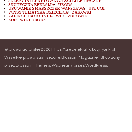
SKLEPY INTERNETOWE CZEŚCI ELEKTRYCZNE
SKUTECZNA REKLAMA
URODA
USUWANIE ZMARSZCZEK WARSZAWA
USŁUGI
WPISY TEMATYKA DZIECIĘCA
ZABAWKI
ZABIEGI URODA I ZDROWIE
ZDROWIE
ZDROWIE I URODA
© prawa autorskie2026
https://precelek.atrakcyjny.elk.pl
.
Wszelkie prawa zastrzeżone.
Blossom Magazine | Stworzony
przez
Blossom Themes
.
Wspierany przez
WordPress
.